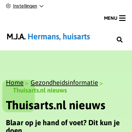
Instellingen
MENU
H
o
o
f
d
m
Home
Gezondheidsinformatie
e
Thuisarts.nl nieuws
n
Thuisarts.nl nieuws
u
Blaar op je hand of voet? Dit kun je
doen