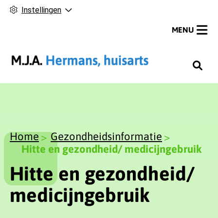
Instellingen
MENU
H
o
o
f
d
m
Home
Gezondheidsinformatie
e
Hitte en gezondheid/ medicijngebruik
n
Hitte en gezondheid/
u
medicijngebruik