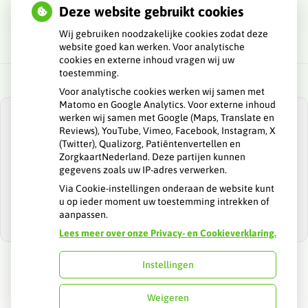
Deze website gebruikt cookies
Wij gebruiken noodzakelijke cookies zodat deze
website goed kan werken. Voor analytische
cookies en externe inhoud vragen wij uw
toestemming.
Voor analytische cookies werken wij samen met
Matomo en Google Analytics. Voor externe inhoud
werken wij samen met Google (Maps, Translate en
Reviews), YouTube, Vimeo, Facebook, Instagram, X
(Twitter), Qualizorg, Patiëntenvertellen en
ZorgkaartNederland. Deze partijen kunnen
U heeft geen toestemming gegeven voor
gegevens zoals uw IP-adres verwerken.
externe inhoud
die nodig is om dit te
zien.
Via Cookie-instellingen onderaan de website kunt
u op ieder moment uw toestemming intrekken of
Cookie-instellingen wijzigen
aanpassen.
Lees meer over onze Privacy- en Cookieverklaring.
Instellingen
Uw Zorg Online
|
Beheer
Weigeren