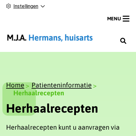
Instellingen
MENU
H
o
o
f
d
m
Home
Patienteninformatie
e
Herhaalrecepten
n
Herhaalrecepten
u
Herhaalrecepten kunt u aanvragen via