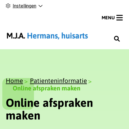
Instellingen
MENU
H
o
o
f
d
m
Home
Patienteninformatie
e
Online afspraken maken
n
Online afspraken
u
maken