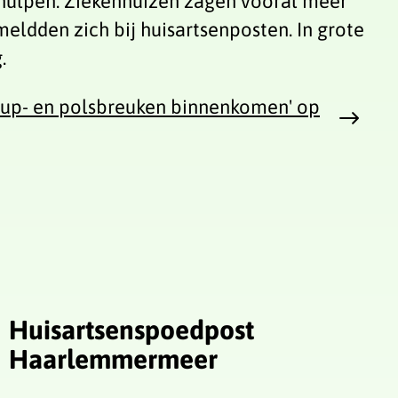
hulpen. Ziekenhuizen zagen vooral meer
ldden zich bij huisartsenposten. In grote
.
eup- en polsbreuken binnenkomen' op
Huisartsenspoedpost
Haarlemmermeer