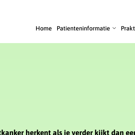
u
Home
Patienteninformatie
Prakt
Patienten
submenu
stkanker herkent als je verder kijkt dan e