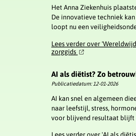
Het Anna Ziekenhuis plaatste
De innovatieve techniek ka
loopt nu een veiligheidsonde
Lees verder
over 'Wereldwij
zorggids
AI als diëtist? Zo betrou
Publicatiedatum:
12-01-2026
AI kan snel en algemeen diee
naar leefstijl, stress, horm
voor blijvend resultaat blijf
Lees verder
over 'AI als dië