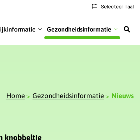
Selecteer Taal
ijkinformatie
Gezondheidsinformatie
informatie
Praktijkinformatie
Gezondhei
submenu
submenu
Home
Gezondheidsinformatie
Nieuws
en knobbeltje