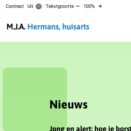
Tekst
Tekst
Contrast
Tekstgrootte
100%
Uit
verkleinen
vergroten
met
met
Hoofdmen
10%
10%
Nieuws
Jong en alert: hoe je bor