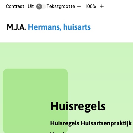
Tekst
Tekst
Contrast
Tekstgrootte
100%
Uit
verkleinen
vergroten
met
met
Hoofdmen
10%
10%
Huisregels
Huisregels Huisartsenpraktijk