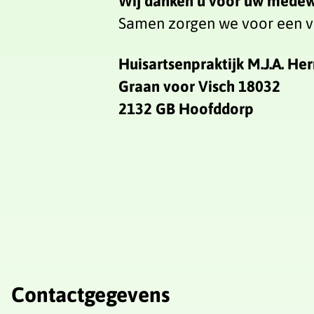
Wij danken u voor uw medew
Samen zorgen we voor een ve
Huisartsenpraktijk M.J.A. H
Graan voor Visch 18032
2132 GB Hoofddorp
Contactgegevens