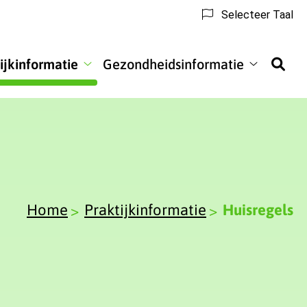
Selecteer Taal
ijkinformatie
Gezondheidsinformatie
informatie
Praktijkinformatie
Gezondhei
submenu
submenu
Home
Praktijkinformatie
Huisregels