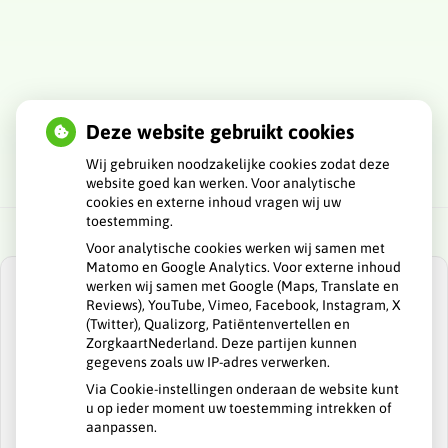
Deze website gebruikt cookies
Wij gebruiken noodzakelijke cookies zodat deze
website goed kan werken. Voor analytische
cookies en externe inhoud vragen wij uw
toestemming.
Voor analytische cookies werken wij samen met
Matomo en Google Analytics. Voor externe inhoud
werken wij samen met Google (Maps, Translate en
Reviews), YouTube, Vimeo, Facebook, Instagram, X
(Twitter), Qualizorg, Patiëntenvertellen en
ZorgkaartNederland. Deze partijen kunnen
U heeft geen toestemming gegeven voor
gegevens zoals uw IP-adres verwerken.
externe inhoud
die nodig is om dit te
zien.
Via Cookie-instellingen onderaan de website kunt
u op ieder moment uw toestemming intrekken of
Cookie-instellingen wijzigen
aanpassen.