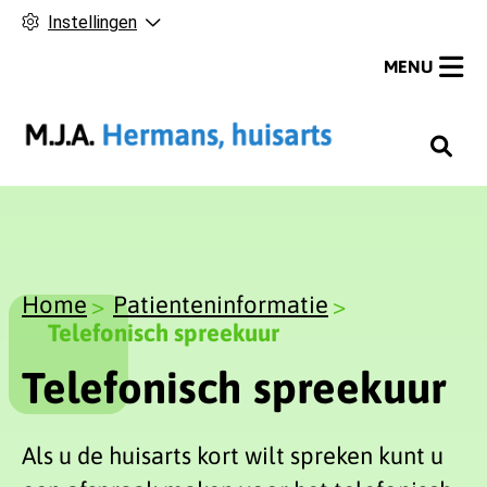
Instellingen
MENU
H
o
o
f
d
m
Home
Patienteninformatie
e
Telefonisch spreekuur
n
Telefonisch spreekuur
u
Als u de huisarts kort wilt spreken kunt u