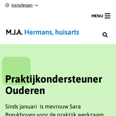
Instellingen
MENU
H
o
o
f
d
m
Praktijkondersteuner
e
n
Ouderen
u
Sinds januari is mevrouw Sara
Breukhoven voor de praktijk werkzaam