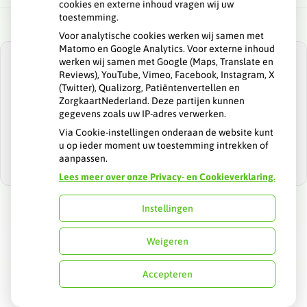
cookies en externe inhoud vragen wij uw
toestemming.
Voor analytische cookies werken wij samen met
Matomo en Google Analytics. Voor externe inhoud
werken wij samen met Google (Maps, Translate en
Reviews), YouTube, Vimeo, Facebook, Instagram, X
(Twitter), Qualizorg, Patiëntenvertellen en
ZorgkaartNederland. Deze partijen kunnen
U heeft geen toestemming gegeven voor
gegevens zoals uw IP-adres verwerken.
externe inhoud
die nodig is om dit te
zien.
Via Cookie-instellingen onderaan de website kunt
u op ieder moment uw toestemming intrekken of
Cookie-instellingen wijzigen
aanpassen.
Lees meer over onze Privacy- en Cookieverklaring.
Instellingen
Uw Zorg Online
|
Beheer
Weigeren
Privacy verklaring
|
Cookie-instellingen
|
Voorwaarden
Accepteren