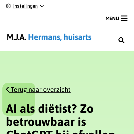
Instellingen
MENU
H
o
o
f
d
m
Terug naar overzicht
e
n
u
AI als diëtist? Zo
betrouwbaar is